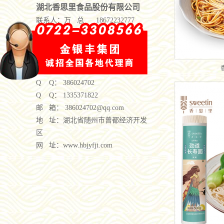
湖北香思里食品股份有限公司
联系人：
万 总 18672232777
李经理 18972998610
黄经理 18672235696
电 话： 0722-3308566
传 真： 0722-3308502
Q Q： 386024702
Q Q： 1335371822
邮 箱： 386024702@qq.com
地 址：湖北省随州市曾都经济开发
区
网 址：www.hbjyfjt.com