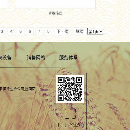
青稞挂面
3
4
5
6
7
8
下一页
尾页
良设备
销售网络
服务体系
家
,
面条生产公司
,
挂面面