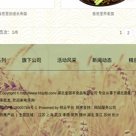
香思里劲道长寿面
香思里荞麦面
页次：1/8
1
2
系列
旗下公司
活动风采
新闻动态
精
Copyright © http://www.hbjyfjt.com/ 湖北金银丰食品有限公司 专业从事于
湖北面条厂
条批发
, 欢迎来电咨询!
鄂ICP备18000784号-1
Powered by
祥云平台
技术支持：
网站服务公司
热推产品
| 主营区域：
江苏
上海
武汉
孝感
常熟
随州
湖北
吴江
苏州
长沙