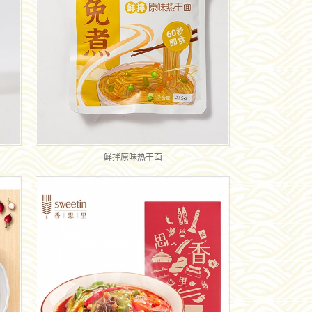
鲜拌原味热干面