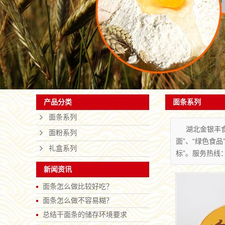
司，是一
联系我们
和销售于
面条系列
产品分类
面条系列
湖北金银丰
面粉系列
面”、“绿色食品
礼盒系列
标”。服务热线：07
新闻资讯
面条怎么做比较好吃？
面条怎么做不容易糊？
总结干面条的储存环境要求