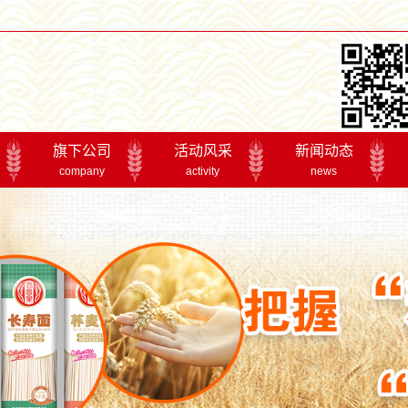
旗下公司
活动风采
新闻动态
company
activity
news
香思里
2017年年会
公司新闻
成都参展
行业资讯
产品博览交易会
专题报道
精品展示交易会
荆楚粮油展
活动风采
丰
产品系列
实干二十年
全国马铃薯主食化
丰食品有限公司是湖北金银丰食品集团下辖的子公
公司主导产品“涢丰”牌小麦粉和“良机”牌挂面销往全国十几个
公司建立了完善的质量记录体系，实现了产