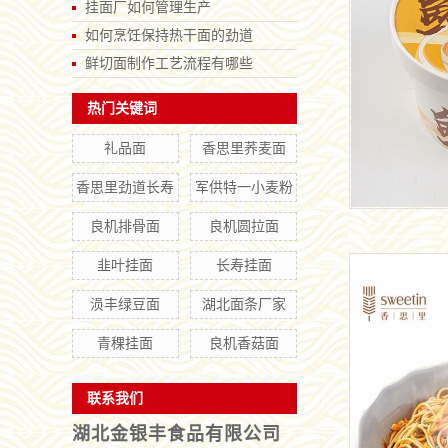
挂面厂如何管理生产
如何烹饪保持热干面的劲道
鲜切面制作工艺流程有哪些
热门关键词
礼品面
香思里荞麦面
香思里劲道长寿
军供特一小麦粉
良机排骨面
良机圆拉面
韭叶挂面
长寿挂面
涢丰绿豆面
湖北面条厂家
青稞挂面
良机香菇面
联系我们
湖北金银丰食品有限公司