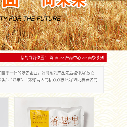
跟踪检测，实行追
备和技术人才，为产品质量和企业发展提供了有力保
设立服务中心和网点。
量
您的当前位置：
首 页
>>
产品中心
>>
面条系列
销售于一体的涉农企业。公司系列产品先后被评为“放心
金奖”，“涢丰”、“良机”两大商标双双被评为“湖北省著名商