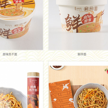
原味热干面
鲜拌面