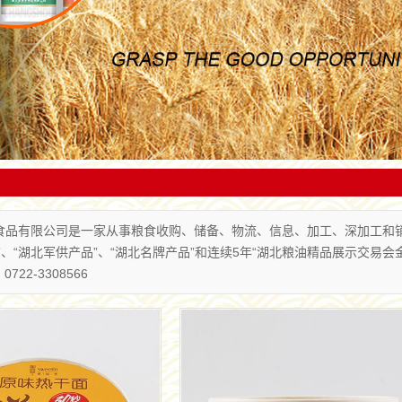
家从事粮食收购、储备、物流、信息、加工、深加工
省（市）的180多个县市，并为康师傅、统一、旺旺、华丰、
化；对工艺流程及关键质量控制点实行全程
一体的涉农企业。
达利园等国内知名食品加工企业提供优良系列专用粉，产品一
溯制，从而确保了金银丰产品的良好品质
直受到用户的好评。
食品有限公司是一家从事粮食收购、储备、物流、信息、加工、深加工和
”、“湖北军供产品”、“湖北名牌产品”和连续5年“湖北粮油精品展示交易会
22-3308566