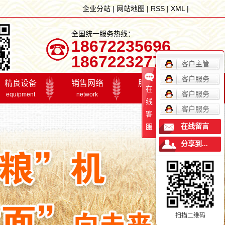
企业分站
|
网站地图
|
RSS
|
XML
|
全国统一服务热线：
18672235696
18672232777
客户主管
客户服务
精良设备
销售网络
服务体系
在
客户服务
equipment
network
service
线
客户服务
客
精良设备
销售网络
招贤纳士
在线留言
服
在线留言
分享到...
联系我们
精良设备
销售网络
服
最新资讯
扫描二维码
产业联盟2017年年会
品质量管理微机
工欲善其事，必先利其器。公司引进国际较先进的生
我们已组建集销售、服务于
公
关注我们，实时掌握最新粮油精品新闻