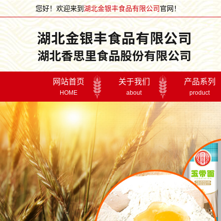
您好！欢迎来到
湖北金银丰食品有限公司
官网！
网站首页
关于我们
产品系列
HOME
about
product
董事长致词
面条系列
公司简介
面粉系列
宣传片
礼盒系列
企业文化
关怀鼓励
走进金银
荣誉资质
湖北金银