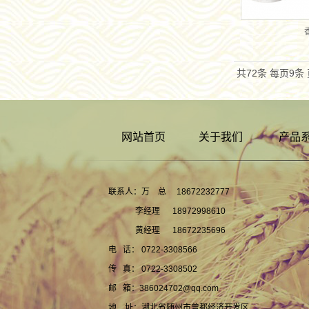
共72条
每页9条
网站首页
关于我们
产品
联系人：万 总 18672232777
李经理 18972998610
黄经理 18672235696
电 话： 0722-3308566
传 真： 0722-3308502
邮 箱：386024702@qq.com
地 址：湖北省随州市曾都经济开发区