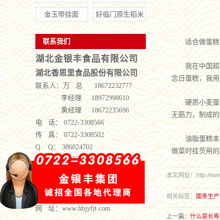
金玉带挂面
好临门原生稻米
联系我们
适合做蛋糕
湖北金银丰食品有限公司
我在中国超
湖北香思里食品股份有限公司
念日蛋糕，我用
联系人：
万 总 18672232777
李经理 18972998610
硬质小麦蛋
黄经理 18672235696
无筋力，制成的
电 话： 0722-3308566
传 真： 0722-3308502
油脂蛋糕本
Q Q： 386024702
做菜时挂芡用的
Q Q： 1335371822
邮 箱： 386024702@qq.com
本文网址：http://www.h
地 址：湖北省随州市曾都经济开发
区
相关标签：
面条生产
网 址：www.hbjyfjt.com
上一篇：
什么是长寿