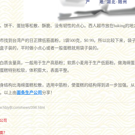
、饼干、蛋挞等松散、酥脆、没有韧性的点心。西人超市放在baking的地
市找到台湾产的日正牌低筋面粉，1袋500克，$0.99。所以比较下来
盒子装的，平时做小点心或者一般蛋糕就用袋子装的。
白质含量高，一般用于生产高筋粉；软质小麦用于生产低筋粉。做海绵蛋
蛋糕特别松软，体积膨大，表面平整。
身结构比海绵蛋糕松散，选用中筋粉，使蛋糕的结构得到进一步加强。从
。以上由
面条生产公司
分享！
bjyfjt.com/news/396.html
公司
面？