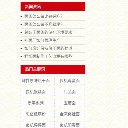
新闻资讯
面条怎么做比较好吃？
面条怎么做不容易糊？
总结干面条的储存环境要求
挂面厂如何管理生产
如何烹饪保持热干面的劲道
鲜切面制作工艺流程有哪些
热门关键词
鲜拌原味热干面
良机鸡蛋面
良机银丝面
礼品面
涢丰系列
玉带面
忠亿低筋粉
金宽爽挂面
良机棒棒面
良机阳春面