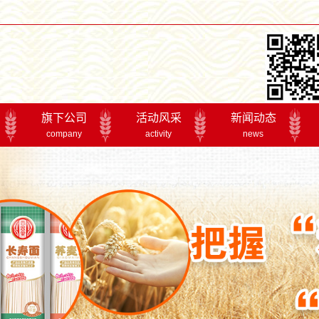
旗下公司
活动风采
新闻动态
company
activity
news
香思里
2017年年会
公司新闻
成都参展
行业资讯
产品博览交易会
专题报道
精品展示交易会
荆楚粮油展
活动风采
丰
产品系列
实干二十年
全国马铃薯主食化
丰食品有限公司是湖北金银丰食品集团下辖的子公
公司主导产品“涢丰”牌小麦粉和“良机”牌挂面销往全国十几个
公司建立了完善的质量记录体系，实现了产