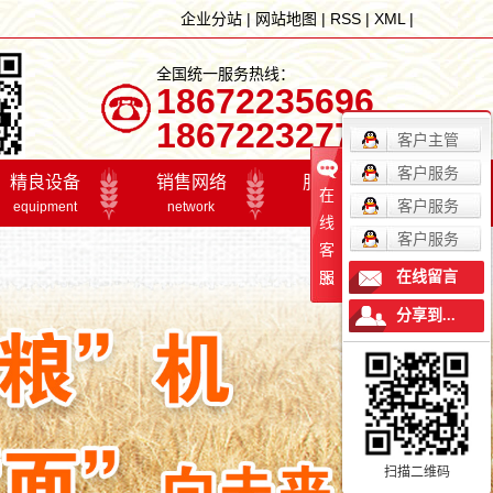
企业分站
|
网站地图
|
RSS
|
XML
|
全国统一服务热线：
18672235696
18672232777
客户主管
客户服务
精良设备
销售网络
服务体系
在
客户服务
equipment
network
service
线
客户服务
客
精良设备
销售网络
招贤纳士
在线留言
服
在线留言
分享到...
联系我们
精良设备
销售网络
服
最新资讯
扫描二维码
产业联盟2017年年会
品质量管理微机
工欲善其事，必先利其器。公司引进国际较先进的生
我们已组建集销售、服务于
公
关注我们，实时掌握最新粮油精品新闻