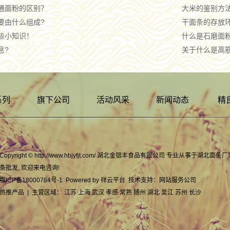
通面粉的区别？
大米的鉴别方
要由什么组成?
干面条的存放
些小知识！
什么是石磨面粉
息?
关于什么是高
系列
旗下公司
活动风采
新闻动态
精
Copyright © http://www.hbjyfjt.com/ 湖北金银丰食品有限公司 专业从事于
湖北面条厂
条批发
, 欢迎来电咨询!
鄂ICP备18000784号-1
Powered by
祥云平台
技术支持：
网站服务公司
热推产品
| 主营区域：
江苏
上海
武汉
孝感
常熟
随州
湖北
吴江
苏州
长沙