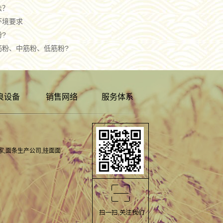
法？
环境要求
?
筋粉、中筋粉、低筋粉?
良设备
销售网络
服务体系
家
,
面条生产公司
,
挂面面