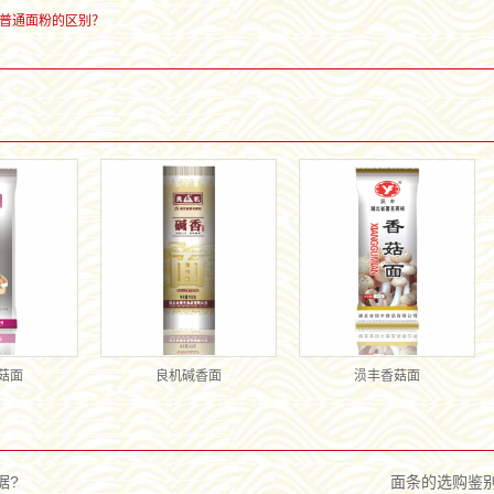
普通面粉的区别？
菇面
良机碱香面
涢丰香菇面
据?
面条的选购鉴