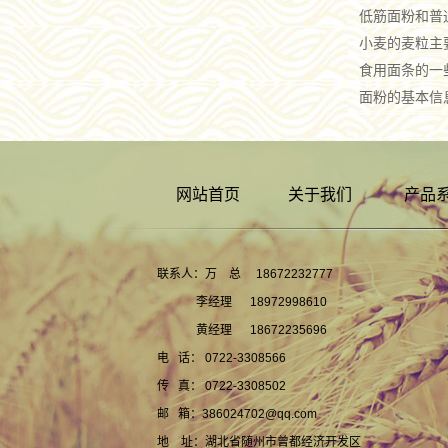
低筋面粉和普
小麦的麦粒主
食用面条的一
面粉的基本信
网站首页
关于我们
产品
联系人：万 总 18672232777
李经理 18972998610
黄经理 18672235696
电 话： 0722-3308566
传 真： 0722-3308502
邮 箱：386024702@qq.com
地 址：湖北省随州市曾都经济开发区