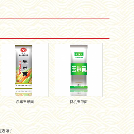
涢丰玉米面
良机玉带面
别方法？