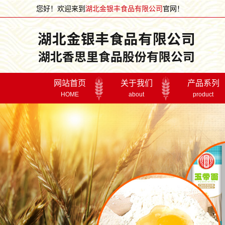
您好！欢迎来到
湖北金银丰食品有限公司
官网！
网站首页
关于我们
产品系列
HOME
about
product
董事长致词
面条系列
公司简介
面粉系列
宣传片
礼盒系列
企业文化
关怀鼓励
走进金银
荣誉资质
湖北金银