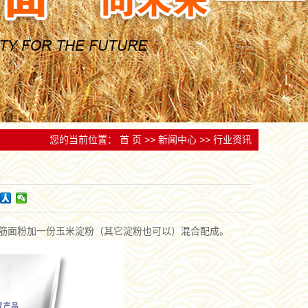
跟踪检测，实行追
备和技术人才，为产品质量和企业发展提供了有力保
设立服务中心和网点。
量
您的当前位置：
首 页
>>
新闻中心
>>
行业资讯
比四份中筋面粉加一份玉米淀粉（其它淀粉也可以）混合配成。