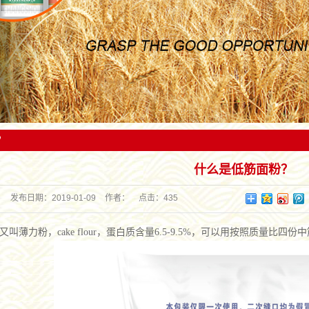
家从事粮食收购、储备、物流、信息、加工、深加工
省（市）的180多个县市，并为康师傅、统一、旺旺、华丰、
化；对工艺流程及关键质量控制点实行全程
一体的涉农企业。
达利园等国内知名食品加工企业提供优良系列专用粉，产品一
溯制，从而确保了金银丰产品的良好品质
直受到用户的好评。
？
什么是低筋面粉？
发布日期：
2019-01-09
作者：
点击：
435
又叫薄力粉，cake flour，蛋白质含量6.5-9.5%，可以用按照质量