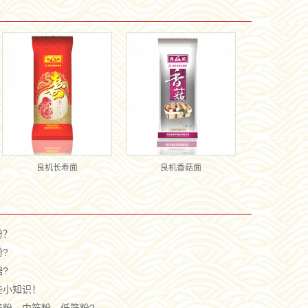
良机长寿面
良机香菇面
粉？
?
?
些小知识！