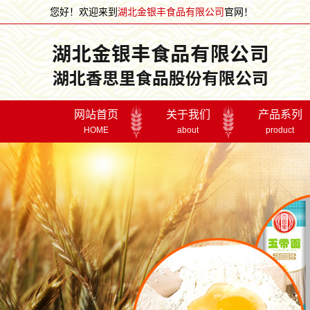
您好！欢迎来到
湖北金银丰食品有限公司
官网！
网站首页
关于我们
产品系列
HOME
about
product
董事长致词
面条系列
公司简介
面粉系列
宣传片
礼盒系列
企业文化
关怀鼓励
走进金银
荣誉资质
湖北金银