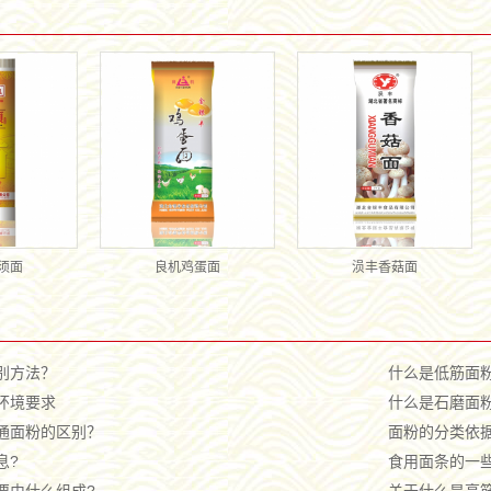
须面
良机鸡蛋面
涢丰香菇面
别方法？
什么是低筋面
环境要求
什么是石磨面粉
通面粉的区别？
面粉的分类依据
息?
食用面条的一