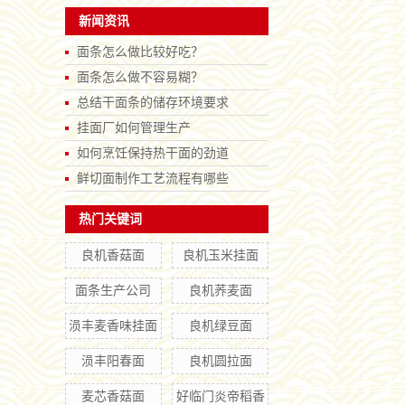
新闻资讯
面条怎么做比较好吃？
面条怎么做不容易糊？
总结干面条的储存环境要求
挂面厂如何管理生产
如何烹饪保持热干面的劲道
鲜切面制作工艺流程有哪些
热门关键词
良机香菇面
良机玉米挂面
面条生产公司
良机荞麦面
涢丰麦香味挂面
良机绿豆面
涢丰阳春面
良机圆拉面
麦芯香菇面
好临门炎帝稻香