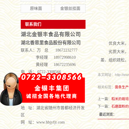
原味面
金银丝挂面
联系我们
湖北金银丰食品有限公司
湖北香思里食品股份有限公司
优良大米，
联系人：
万 总 18672232777
劣质大米，
李经理 18972998610
差、组织疏松，
黄经理 18672235696
电 话： 0722-3308566
本文网址：http://www.h
传 真： 0722-3308502
Q Q： 386024702
相关标签：
面条生产
Q Q： 1335371822
上一篇：
稻米的栽培
邮 箱： 386024702@qq.com
下一篇：
石磨面粉的
地 址：湖北省随州市曾都经济开发
最近浏览：
区
网 址：www.hbjyfjt.com