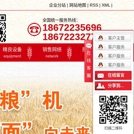
企业分站
|
网站地图
|
RSS
|
XML
|
全国统一服务热线：
18672235696
18672232777
客户主管
客户服务
精良设备
销售网络
服务体系
在
客户服务
equipment
network
service
线
客户服务
客
精良设备
销售网络
招贤纳士
在线留言
服
在线留言
分享到...
联系我们
精良设备
销售网络
服
最新资讯
扫描二维码
产业联盟2017年年会
品质量管理微机
工欲善其事，必先利其器。公司引进国际较先进的生
我们已组建集销售、服务于
公
关注我们，实时掌握最新粮油精品新闻