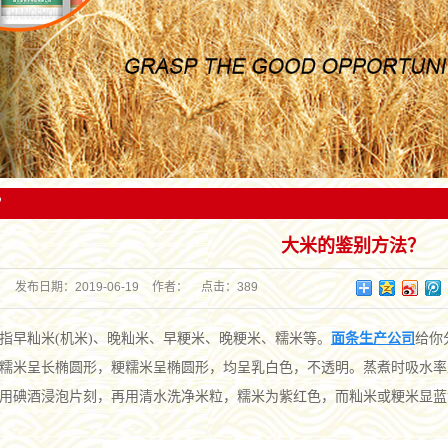
家从事粮食收购、储备、物流、信息、加工、深加工
省（市）的180多个县市，并为康师傅、统一、旺旺、华丰、
化；对工艺流程及关键质量控制点实行全程
一体的涉农企业。
达利园等国内知名食品加工企业提供优良系列专用粉，产品一
溯制，从而确保了金银丰产品的良好品质
直受到用户的好评。
？
大米的鉴别方法？
发布日期：
2019-06-19
作者：
点击：
389
指早籼米(机米)、晚籼米、早粳米、晚粳米、糯米等。
面条生产公司
给你
糯米呈长椭圆形，粳糯米呈椭圆形，均呈乳白色，不透明。蒸煮时吸水率
用碘酒浸泡片刻，再用清水洗净米粒，糯米为紫红色，而籼米或粳米显蓝