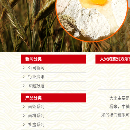
司，是一
联系我们
和销售于
大米的鉴别方法
新闻分类
公司新闻
行业资讯
专题报道
产品分类
大米主要是
面条系列
糯米，中籼
米的掺假糯米可
面粉系列
礼盒系列