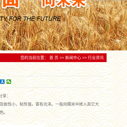
跟踪检测，实行追
备和技术人才，为产品质量和企业发展提供了有力保
设立服务中心和网点。
量
您的当前位置：
首 页
>>
新闻中心
>>
行业资讯
分享：
及胀性小，粘性强，富有光泽。一般向糯米中掺入其它大
色。