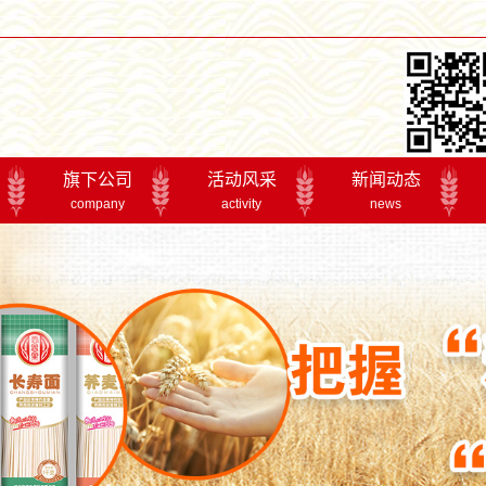
旗下公司
活动风采
新闻动态
company
activity
news
香思里
2017年年会
公司新闻
成都参展
行业资讯
产品博览交易会
专题报道
精品展示交易会
荆楚粮油展
活动风采
丰
产品系列
实干二十年
全国马铃薯主食化
丰食品有限公司是湖北金银丰食品集团下辖的子公
公司主导产品“涢丰”牌小麦粉和“良机”牌挂面销往全国十几个
公司建立了完善的质量记录体系，实现了产