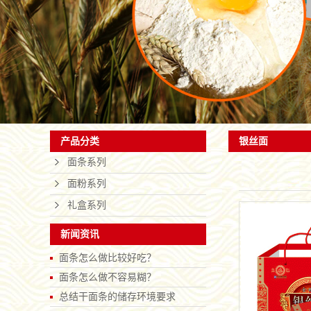
司，是一
联系我们
和销售于
银丝面
产品分类
面条系列
面粉系列
礼盒系列
新闻资讯
面条怎么做比较好吃？
面条怎么做不容易糊？
总结干面条的储存环境要求