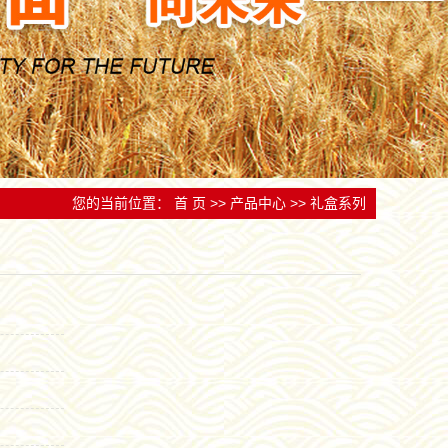
跟踪检测，实行追
备和技术人才，为产品质量和企业发展提供了有力保
设立服务中心和网点。
量
您的当前位置：
首 页
>>
产品中心
>>
礼盒系列