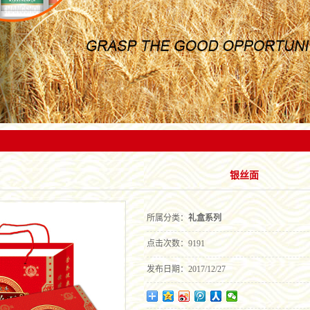
家从事粮食收购、储备、物流、信息、加工、深加工
省（市）的180多个县市，并为康师傅、统一、旺旺、华丰、
化；对工艺流程及关键质量控制点实行全程
一体的涉农企业。
达利园等国内知名食品加工企业提供优良系列专用粉，产品一
溯制，从而确保了金银丰产品的良好品质
直受到用户的好评。
银丝面
所属分类：
礼盒系列
点击次数：
9191
发布日期：
2017/12/27