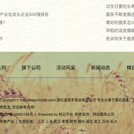
过生日要吃长
业产业化龙头企业500强排名
面条不断发展
理？
煮好的面条怎
早稻的适宜播
作
告诉你关于面
系列
旗下公司
活动风采
新闻动态
精
Copyright © http://www.hbjyfjt.com/ 湖北金银丰食品有限公司 专业从事于
湖北面条厂
条批发
, 欢迎来电咨询!
鄂ICP备18000784号-1
Powered by
祥云平台
技术支持：
网站服务公司
热推产品
| 主营区域：
江苏
上海
武汉
孝感
常熟
随州
湖北
吴江
苏州
长沙