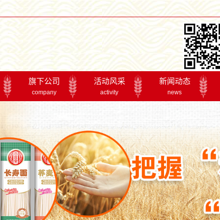
旗下公司
活动风采
新闻动态
company
activity
news
香思里
2017年年会
公司新闻
成都参展
行业资讯
产品博览交易会
专题报道
精品展示交易会
荆楚粮油展
活动风采
丰
产品系列
实干二十年
全国马铃薯主食化
丰食品有限公司是湖北金银丰食品集团下辖的子公
公司主导产品“涢丰”牌小麦粉和“良机”牌挂面销往全国十几个
公司建立了完善的质量记录体系，实现了产