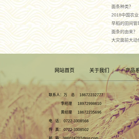
面条种类？
2018中国农
早稻的田间管
面条的由来？
大灾面前大动
网站首页
关于我们
产品
联系人：万 总 18672232777
李经理 18972998610
黄经理 18672235696
电 话： 0722-3308566
传 真： 0722-3308502
邮 箱：386024702@qq.com