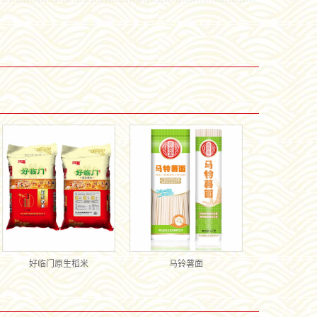
好临门原生稻米
马铃薯面