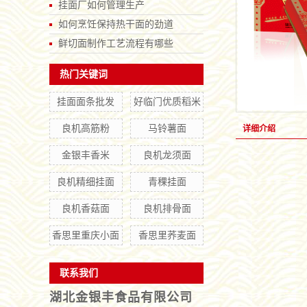
挂面厂如何管理生产
如何烹饪保持热干面的劲道
鲜切面制作工艺流程有哪些
热门关键词
挂面面条批发
好临门优质稻米
良机高筋粉
马铃薯面
详细介绍
金银丰香米
良机龙须面
良机精细挂面
青稞挂面
良机香菇面
良机排骨面
香思里重庆小面
香思里荞麦面
联系我们
湖北金银丰食品有限公司