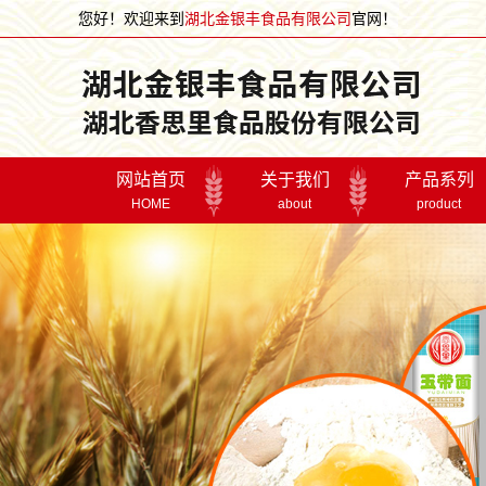
您好！欢迎来到
湖北金银丰食品有限公司
官网！
网站首页
关于我们
产品系列
HOME
about
product
董事长致词
面条系列
公司简介
面粉系列
宣传片
礼盒系列
企业文化
关怀鼓励
走进金银
荣誉资质
湖北金银