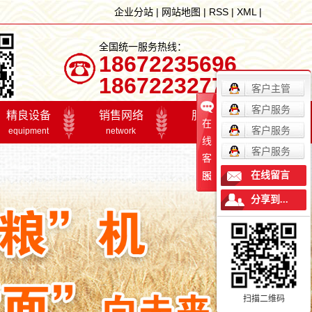
企业分站
|
网站地图
|
RSS
|
XML
|
全国统一服务热线：
18672235696
18672232777
客户主管
客户服务
精良设备
销售网络
服务体系
在
客户服务
equipment
network
service
线
客户服务
客
精良设备
销售网络
招贤纳士
在线留言
服
在线留言
分享到...
联系我们
精良设备
销售网络
服
最新资讯
扫描二维码
产业联盟2017年年会
品质量管理微机
工欲善其事，必先利其器。公司引进国际较先进的生
我们已组建集销售、服务于
公
关注我们，实时掌握最新粮油精品新闻