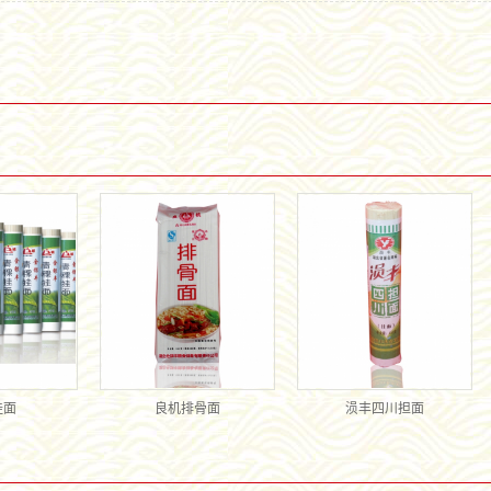
挂面
良机排骨面
涢丰四川担面