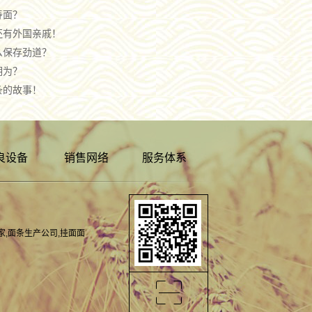
寿面？
还有外国亲戚！
么保存劲道？
期为？
条的故事！
良设备
销售网络
服务体系
家
,
面条生产公司
,
挂面面